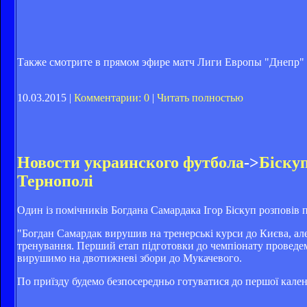
Также смотрите в прямом эфире матч Лиги Европы "Днепр" -
10.03.2015 |
Комментарии: 0
|
Читать полностью
Новости украинского футбола
->
Біску
Тернополі
Один із помічників Богдана Самардака Ігор Біскуп розповів
"Богдан Самардак вирушив на тренерські курси до Києва, ал
тренування. Перший етап підготовки до чемпіонату проведемо
вирушимо на двотижневі збори до Мукачевого.
По приїзду будемо безпосередньо готуватися до першої календ