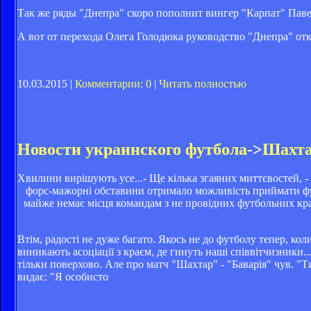
Так же ряды "Днепра" скоро пополнит вингер "Карпат" Павел
А вот от перехода Олега Голодюка руководство "Днепра" отк
10.03.2015 |
Комментарии: 0
|
Читать полностью
Новости украинского футбола
->
Шахтар
Хвилини вирішують усе...- Ще кілька згаяних миттєвостей, - 
форс-мажорні обставини отримало можливість приймати фут
майже немає місця командам з не провідних футбольних краї
Втім, радості не дуже багато. Якось не до футболу тепер, кол
виникають асоціації з краєм, де гинуть наші співвітчизники..
тільки поверхово. Але про матч "Шахтар" - "Баварія" чув. "Ти
видає: "Я особисто