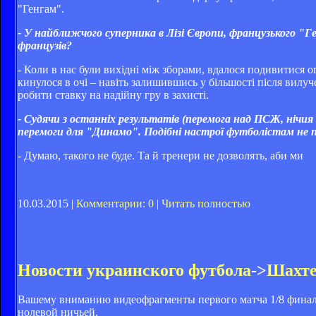
"Генгам".
- У найближчого суперника в Лізі Європи, французького "Г
французів?
- Коли в нас були вихідні між зборами, вдалося подивитися
кинулося в очі – навіть залишившись у більшості після вилу
робити ставку на надійну гру в захисті.
- Судячи з останніх результатів (перемога над ПСЖ, нічия
перемоги для "Динамо". Подібні настрої футболістам не 
- Думаю, такого не буде. Та й тренери не дозволять, аби ми
10.03.2015 |
Комментарии: 0
|
Читать полностью
Новости украинского футбола
->
Шахте
Вашему вниманию видеофрагменты первого матча 1/8 финал
нолевой ничьей.