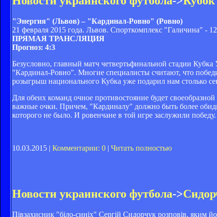
Новости украинского футбола
->
Кубок
"Энергия" (Львов) – "Кардинал-Ровно" (Ровно)
21 февраля 2015 года. Львов. Спорткомплекс "Галичина" - 12
ПРЯМАЯ ТРАНСЛЯЦИЯ
Прогноз: 4:3
Безусловно, главный матч четвертьфинальной стадии Кубка У
"Кардинал-Ровно". Многие специалисты считают, что победи
розыгрыш национального Кубка уже подарил нам столько сенс
Для обеих команд очное противостояние будет своеобразной
важные очки. Причем, "Кардиналу" должно быть более обидн
которого не было. И ровенчане в той игре заслужили победу.
10.03.2015 |
Комментарии: 0
|
Читать полностью
Новости украинского футбола
->
Сидорч
Півзахисник "біло-синіх" Сергій Сидорчук розповів, яким 