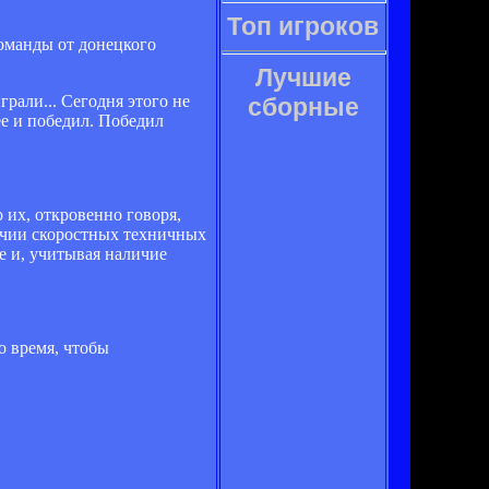
Топ игроков
оманды от донецкого
Лучшие
грали... Сегодня этого не
сборные
е и победил. Победил
о их, откровенно говоря,
личии скоростных техничных
не и, учитывая наличие
о время, чтобы